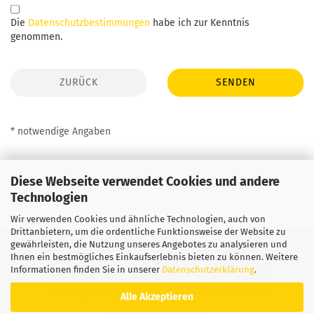
DATENSCHUTZBESTIMMUNGEN
Die
Datenschutzbestimmungen
habe ich zur Kenntnis
genommen.
ZURÜCK
SENDEN
* notwendige Angaben
Diese Webseite verwendet Cookies und andere
Technologien
Wir verwenden Cookies und ähnliche Technologien, auch von
Drittanbietern, um die ordentliche Funktionsweise der Website zu
gewährleisten, die Nutzung unseres Angebotes zu analysieren und
Impressum
Kontakt
Versand- & Zahlungsbedingungen
Ihnen ein bestmögliches Einkaufserlebnis bieten zu können. Weitere
Informationen finden Sie in unserer
Datenschutzerklärung
.
Widerrufsrecht & Muster-Widerrufsformular
AGB
Privatsphäre und Datenschutz
Callback Service
Alle Akzeptieren
Cookie Einstellungen