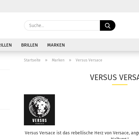
Sprache auswählen
Suche...
E-Ma
Lieferland
ILLEN
BRILLEN
MARKEN
Pass
»
»
Startseite
Marken
Versus Versace
VERSUS VERS
Konto 
Passw
Versus Versace ist das rebellische Herz von Versace, an