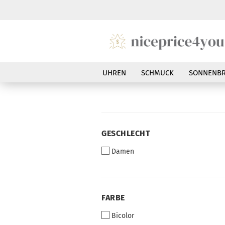
UHREN
SCHMUCK
SONNENBR
GESCHLECHT
GESCHLECHT
Damen
FARBE
FARBE
Bicolor