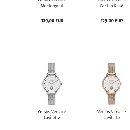
Versus Versace
Versus Versace
Montorgueil
Canton Road
VSPLM2119
VSP261119
Damenuhr
Damenuhr
139,00 EUR
129,00 EUR
Versus Versace
Versus Versace
Lavilette
Lavilette
VSP1S0819
VSP1S1019
Damenuhr
Damenuhr