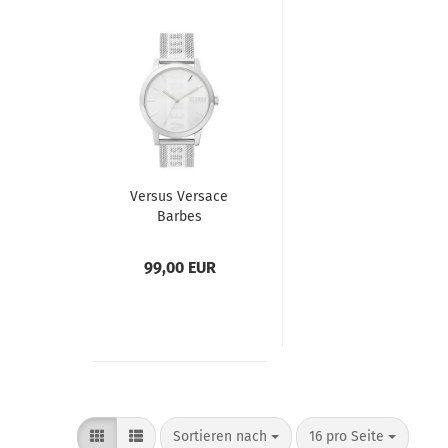
Versus Versace
Barbes
VSPHM0420
Damenuhr
99,00 EUR
Sortieren nach
pro Seite
Sortieren nach
16 pro Seite