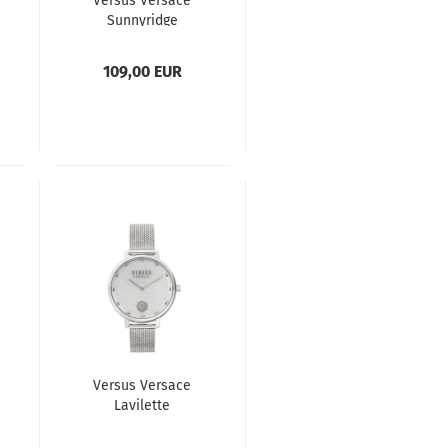
Versus Versace
Sunnyridge
VSPOL3018
Damenuhr
109,00 EUR
Versus Versace
Lavilette
VSP1S1420
Damenuhr