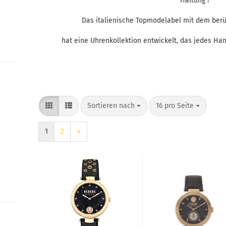
Haltung !
Das italienische Topmodelabel mit dem ber
hat eine Uhrenkollektion entwickelt, das jedes Han
Sortieren nach
pro Seite
Sortieren nach
16 pro Seite
1
2
»