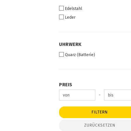
Edelstahl
Leder
UHRWERK
UHRWERK
Quarz (Batterie)
PREIS
PREIS
Preis bis
-
FILTERN
ZURÜCKSETZEN