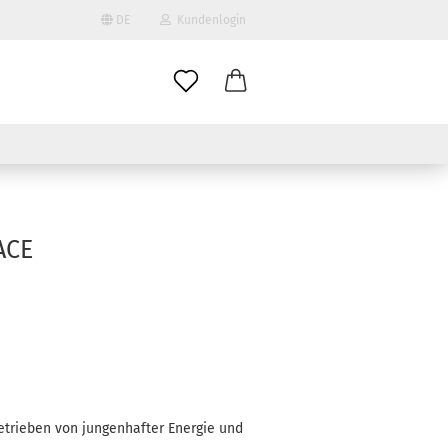
DE
Kundenlogin
il
wort
ACE
erstellen
ort vergessen?
getrieben von jungenhafter Energie und