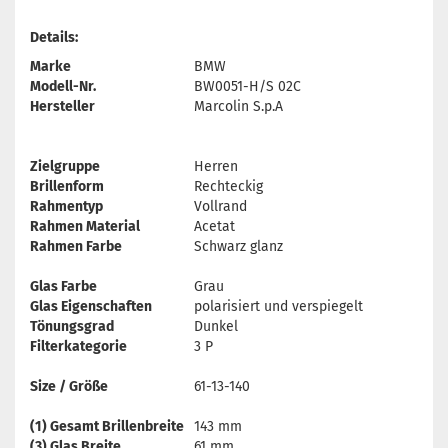
Details:
Marke
BMW
Modell-Nr.
BW0051-H/S 02C
Hersteller
Marcolin S.p.A
Zielgruppe
Herren
Brillenform
Rechteckig
Rahmentyp
Vollrand
Rahmen Material
Acetat
Rahmen Farbe
Schwarz glanz
Glas Farbe
Grau
Glas Eigenschaften
polarisiert und verspiegelt
Tönungsgrad
Dunkel
Filterkategorie
3 P
Size / Größe
61-13-140
(1) Gesamt Brillenbreite
143 mm
(3) Glas Breite
61 mm