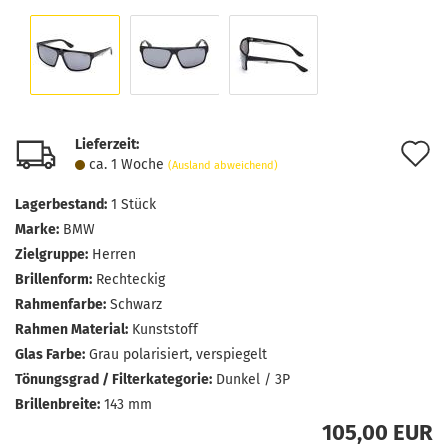
Lieferzeit:
A
ca. 1 Woche
(Ausland abweichend)
d
Lagerbestand:
1
Stück
M
Marke:
BMW
Zielgruppe:
Herren
Brillenform:
Rechteckig
Rahmenfarbe:
Schwarz
Rahmen Material:
Kunststoff
Glas Farbe:
Grau polarisiert, verspiegelt
Tönungsgrad / Filterkategorie:
Dunkel / 3P
Brillenbreite:
143 mm
105,00 EUR