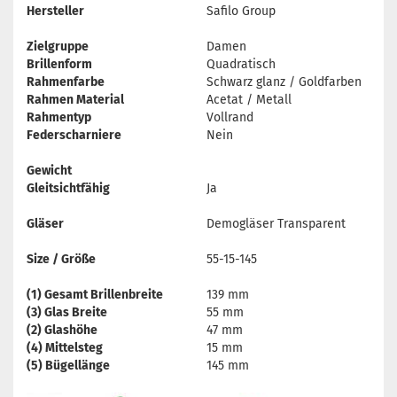
Hersteller
Safilo Group
Zielgruppe
Damen
Brillenform
Quadratisch
Rahmenfarbe
Schwarz glanz / Goldfarben
Rahmen Material
Acetat / Metall
Rahmentyp
Vollrand
Federscharniere
Nein
Gewicht
Gleitsichtfähig
Ja
Gläser
Demogläser Transparent
Size / Größe
55-15-145
(1) Gesamt Brillenbreite
139 mm
(3) Glas Breite
55 mm
(2) Glashöhe
47 mm
(4) Mittelsteg
15 mm
(5) Bügellänge
145 mm