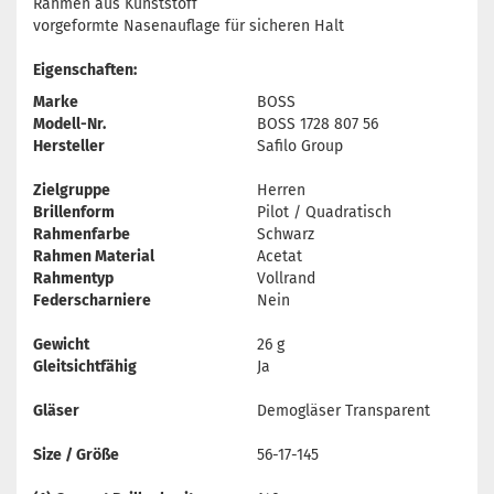
Rahmen aus Kunststoff
vorgeformte Nasenauflage für sicheren Halt
Eigenschaften:
Marke
BOSS
Modell-Nr.
BOSS 1728 807 56
Hersteller
Safilo Group
Zielgruppe
Herren
Brillenform
Pilot / Quadratisch
Rahmenfarbe
Schwarz
Rahmen Material
Acetat
Rahmentyp
Vollrand
Federscharniere
Nein
Gewicht
26 g
Gleitsichtfähig
Ja
Gläser
Demogläser Transparent
Size / Größe
56-17-145