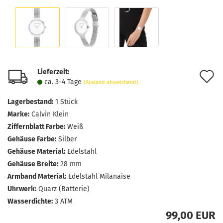
Lieferzeit:
A
ca. 3-4 Tage
(Ausland abweichend)
d
Lagerbestand:
1
Stück
M
Marke:
Calvin Klein
Ziffernblatt Farbe:
Weiß
Gehäuse Farbe:
Silber
Gehäuse Material:
Edelstahl
Gehäuse Breite:
28 mm
Armband Material:
Edelstahl Milanaise
Uhrwerk:
Quarz (Batterie)
Wasserdichte:
3 ATM
99,00 EUR