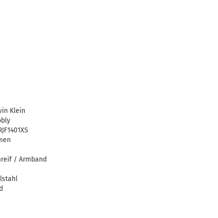
vin Klein
bly
RJF1401XS
men
reif / Armband
lstahl
d