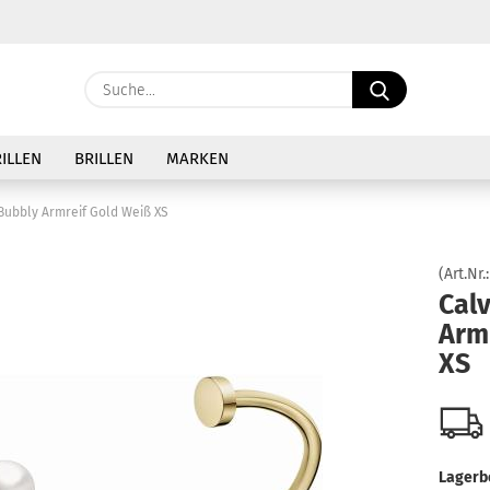
Sprache auswählen
Suche...
E-Ma
Lieferland
ILLEN
BRILLEN
MARKEN
Pass
 Bubbly Armreif Gold Weiß XS
(Art.Nr.
Calv
Arm
Konto 
XS
Passw
Lagerb