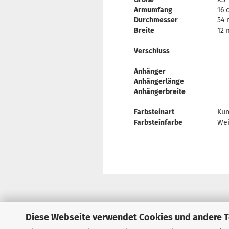
Armumfang
16 
Durchmesser
54
Breite
12
Verschluss
Anhänger
Anhängerlänge
Anhängerbreite
Farbsteinart
Kun
Farbsteinfarbe
We
Diese Webseite verwendet Cookies und andere 
Impressum
Kontakt
Versand- &