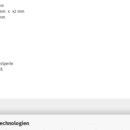
cm
 mm x 42 mm
 mm
stperle
iß
Technologien
 Zahlungsbedingungen
Widerrufsrecht & Muster-Widerrufsformular