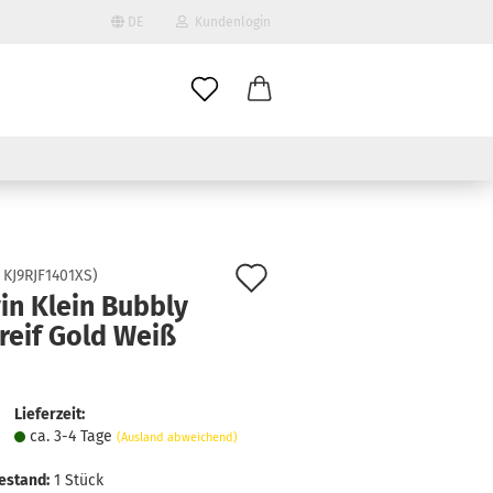
DE
Kundenlogin
il
wort
Auf
:
KJ9RJF1401XS
)
in Klein Bubbly
den
reif Gold Weiß
erstellen
Merkzettel
ort vergessen?
Lieferzeit:
ca. 3-4 Tage
(Ausland abweichend)
estand:
1
Stück