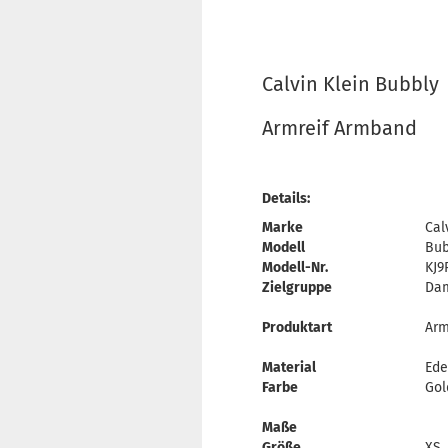
Calvin Klein Bubbly
Armreif Armband
Details:
Marke
Cal
Modell
Bub
Modell-Nr.
KJ9
Zielgruppe
Da
Produktart
Arm
Material
Ede
Farbe
Gol
Maße
Größe
XS