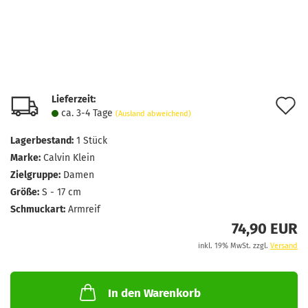
Lieferzeit:
A
ca. 3-4 Tage
(Ausland abweichend)
d
Lagerbestand:
1
Stück
M
Marke:
Calvin Klein
Zielgruppe:
Damen
Größe:
S - 17 cm
Schmuckart:
Armreif
74,90 EUR
inkl. 19% MwSt. zzgl.
Versand
In den Warenkorb