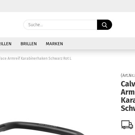
Sprache auswählen
Suche...
E-Ma
Lieferland
ILLEN
BRILLEN
MARKEN
Pass
 Face Armreif Karabinerhaken Schwarz Rot L
(Art.Nr.
Calv
Arm
Konto 
Kar
Passw
Sch