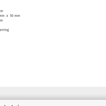
cm
 mm x 50 mm
mm
erring