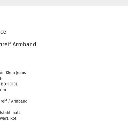
ace
mreif Armband
vin Klein Jeans
e
HBD11010L
ren
reif / Armband
lstahl matt
warz, Rot