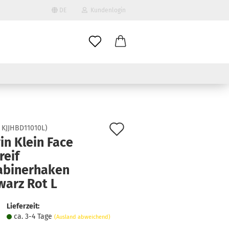
DE
Kundenlogin
il
wort
Auf
:
KJJHBD11010L
)
in Klein Face
den
reif
erstellen
Merkzettel
abinerhaken
ort vergessen?
warz Rot L
Lieferzeit:
ca. 3-4 Tage
(Ausland abweichend)