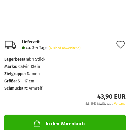
Lieferzeit:
A
ca. 3-4 Tage
(Ausland abweichend)
d
Lagerbestand:
1
Stück
M
Marke:
Calvin Klein
Zielgruppe:
Damen
Größe:
S - 17 cm
Schmuckart:
Armreif
43,90 EUR
inkl. 19% MwSt. zzgl.
Versand
In den Warenkorb