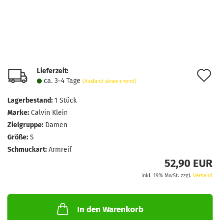
Lieferzeit:
A
ca. 3-4 Tage
(Ausland abweichend)
d
Lagerbestand:
1
Stück
M
Marke:
Calvin Klein
Zielgruppe:
Damen
Größe:
S
Schmuckart:
Armreif
52,90 EUR
inkl. 19% MwSt. zzgl.
Versand
In den Warenkorb