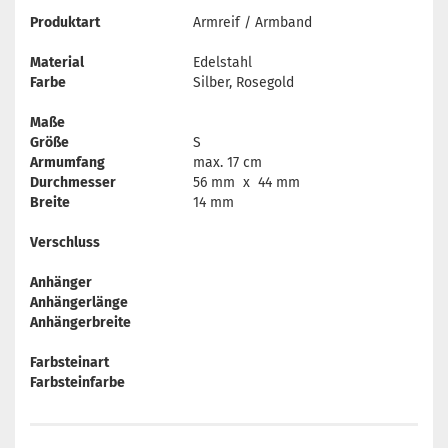
Produktart
Armreif / Armband
Material
Edelstahl
Farbe
Silber, Rosegold
Maße
Größe
S
Armumfang
max. 17 cm
Durchmesser
56 mm x 44 mm
Breite
14 mm
Verschluss
Anhänger
Anhängerlänge
Anhängerbreite
Farbsteinart
Farbsteinfarbe