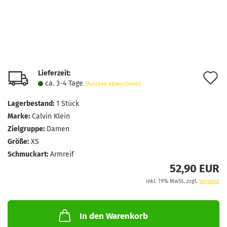
Lieferzeit:
A
ca. 3-4 Tage
(Ausland abweichend)
d
Lagerbestand:
1
Stück
M
Marke:
Calvin Klein
Zielgruppe:
Damen
Größe:
XS
Schmuckart:
Armreif
52,90 EUR
inkl. 19% MwSt. zzgl.
Versand
In den Warenkorb