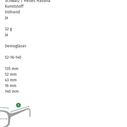
Schwarz / Helles Havana
Kunststoff
Vollrand
Ja
32 g
Ja
Demogläser
52-16-140
135 mm
52 mm
43 mm
16 mm
140 mm