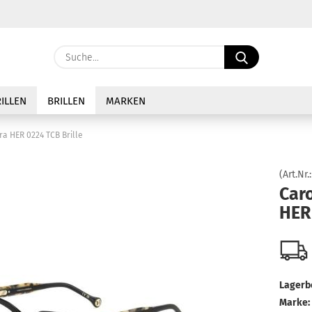
Sprache auswählen
Suche...
E-Ma
Lieferland
ILLEN
BRILLEN
MARKEN
Pass
ra HER 0224 TCB Brille
(Art.Nr.
Caro
HER 
Konto 
Passw
Lagerb
Marke: