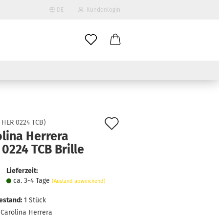
DE
Kundenlogin
il
wort
Auf
:
HER 0224 TCB
)
lina Herrera
den
0224 TCB Brille
erstellen
Merkzettel
ort vergessen?
Lieferzeit:
ca. 3-4 Tage
(Ausland abweichend)
estand:
1
Stück
Carolina Herrera