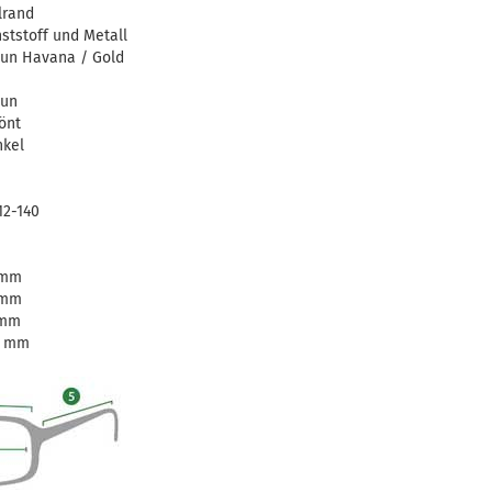
lrand
ststoff und Metall
un Havana / Gold
aun
önt
kel
12-140
 mm
 mm
 mm
0 mm