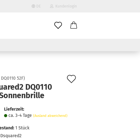
DE
Kundenlogin
il
wort
Auf
:
DQ0110 52F
)
uared2 DQ0110
den
Sonnenbrille
erstellen
Merkzettel
ort vergessen?
Lieferzeit:
ca. 3-4 Tage
(Ausland abweichend)
estand:
1
Stück
Dsquared2