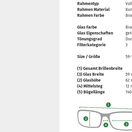
Rahmentyp
Vol
Rahmen Material
Kun
Rahmen Farbe
Bra
Glas Farbe
Br
Glas Eigenschaften
get
Tönungsgrad
Dun
Filterkategorie
3
Size / Größe
59-
(1) Gesamt Brillenbreite
(3) Glas Breite
59
(2) Glashöhe
62
(4) Mittelsteg
12
(5) Bügellänge
14