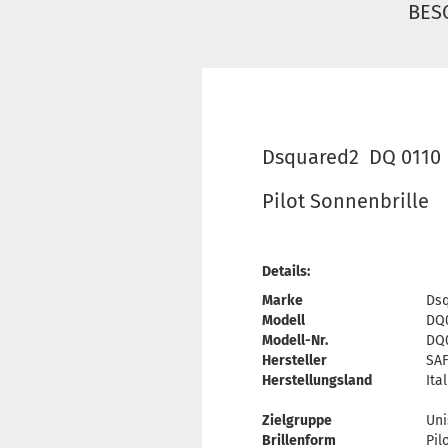
BES
Dsquared2 DQ 0110
Pilot Sonnenbrille
Details:
Marke
Ds
Modell
DQ
Modell-Nr.
DQ0
Hersteller
SAF
Herstellungsland
Ita
Zielgruppe
Uni
Brillenform
Pil