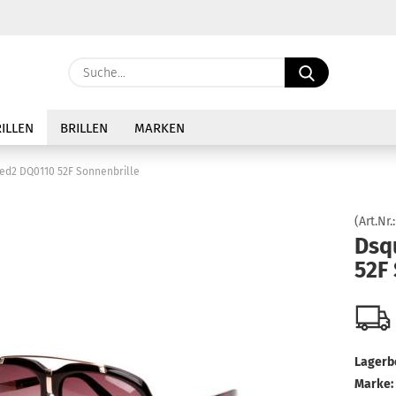
Sprache auswählen
Suche...
E-Ma
Lieferland
ILLEN
BRILLEN
MARKEN
Pass
ed2 DQ0110 52F Sonnenbrille
(Art.Nr.
Dsq
52F 
Konto 
Passw
Lagerb
Marke: