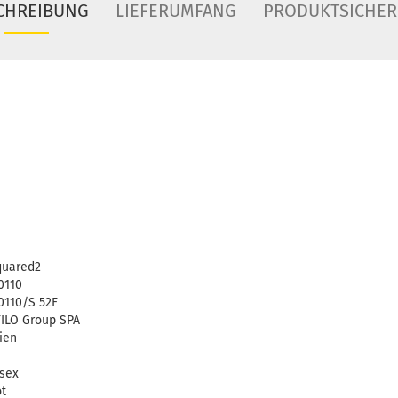
CHREIBUNG
LIEFERUMFANG
PRODUKTSICHER
quared2
0110
110/S 52F
ILO Group SPA
lien
sex
ot