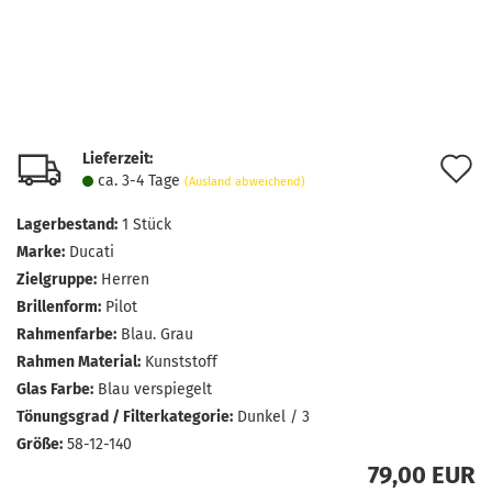
Lieferzeit:
A
ca. 3-4 Tage
(Ausland abweichend)
d
Lagerbestand:
1
Stück
M
Marke:
Ducati
Zielgruppe:
Herren
Brillenform:
Pilot
Rahmenfarbe:
Blau. Grau
Rahmen Material:
Kunststoff
Glas Farbe:
Blau verspiegelt
Tönungsgrad / Filterkategorie:
Dunkel / 3
Größe:
58-12-140
79,00 EUR