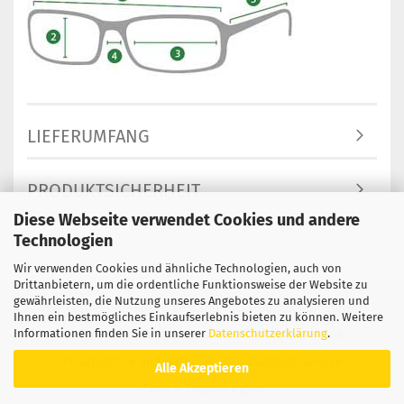
LIEFERUMFANG
PRODUKTSICHERHEIT
Diese Webseite verwendet Cookies und andere
Technologien
Wir verwenden Cookies und ähnliche Technologien, auch von
Drittanbietern, um die ordentliche Funktionsweise der Website zu
gewährleisten, die Nutzung unseres Angebotes zu analysieren und
Impressum
Kontakt
Versand- & Zahlungsbedingungen
Ihnen ein bestmögliches Einkaufserlebnis bieten zu können. Weitere
Informationen finden Sie in unserer
Datenschutzerklärung
.
Widerrufsrecht & Muster-Widerrufsformular
AGB
Privatsphäre und Datenschutz
Callback Service
Alle Akzeptieren
Cookie Einstellungen