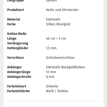
Zielgruppe
Damen
Produktart
Kette und Ohrstecker
Material
Edelstahl
Farbe
Silber, Roségold
Ketten Maße
Länge
40 cm + 5 cm
Verlängerung
Kettenglieder
1,5 mm
Verschluss
Schiebeverschluss
Anhänger
Edelstahl Roségoldfarben
Anhängerlänge
12 mm
Anhängerbreite
6 mm
Farbsteinart
Zirkonia
Farbsteinfarbe
Weiß / Farblos