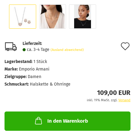
Lieferzeit:
A
ca. 3-4 Tage
(Ausland abweichend)
d
Lagerbestand:
1
Stück
M
Marke:
Emporio Armani
Zielgruppe:
Damen
Schmuckart:
Halskette & Ohrringe
109,00 EUR
inkl. 19% MwSt. zzgl.
Versand
In den Warenkorb