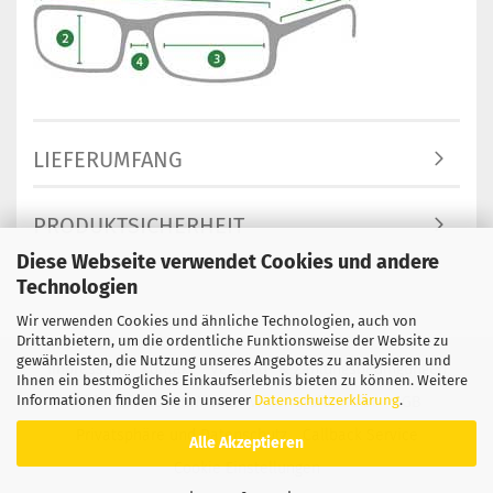
LIEFERUMFANG
PRODUKTSICHERHEIT
Diese Webseite verwendet Cookies und andere
Technologien
Wir verwenden Cookies und ähnliche Technologien, auch von
Drittanbietern, um die ordentliche Funktionsweise der Website zu
gewährleisten, die Nutzung unseres Angebotes zu analysieren und
Impressum
Kontakt
Versand- & Zahlungsbedingungen
Ihnen ein bestmögliches Einkaufserlebnis bieten zu können. Weitere
Informationen finden Sie in unserer
Datenschutzerklärung
.
Widerrufsrecht & Muster-Widerrufsformular
AGB
Privatsphäre und Datenschutz
Callback Service
Alle Akzeptieren
Cookie Einstellungen