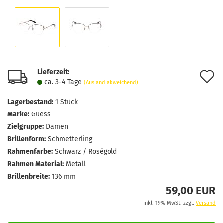
Lieferzeit:
A
ca. 3-4 Tage
(Ausland abweichend)
d
Lagerbestand:
1
Stück
M
Marke:
Guess
Zielgruppe:
Damen
Brillenform:
Schmetterling
Rahmenfarbe:
Schwarz / Roségold
Rahmen Material:
Metall
Brillenbreite:
136 mm
59,00 EUR
inkl. 19% MwSt. zzgl.
Versand