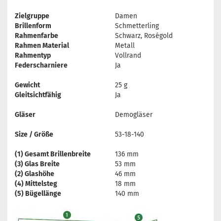
Zielgruppe
Damen
Brillenform
Schmetterling
Rahmenfarbe
Schwarz, Roségold
Rahmen Material
Metall
Rahmentyp
Vollrand
Federscharniere
Ja
Gewicht
25 g
Gleitsichtfähig
Ja
Gläser
Demogläser
Size / Größe
53-18-140
(1) Gesamt Brillenbreite
136 mm
(3) Glas Breite
53 mm
(2) Glashöhe
46 mm
(4) Mittelsteg
18 mm
(5) Bügellänge
140 mm