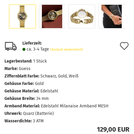
Lieferzeit:
A
ca. 3-4 Tage
(Ausland abweichend)
d
Lagerbestand:
1
Stück
M
Marke:
Guess
Ziffernblatt Farbe:
Schwarz, Gold, Weiß
Gehäuse Farbe:
Gold
Gehäuse Material:
Edelstahl
Gehäuse Breite:
34 mm
Armband Material:
Edelstahl Milanaise Armband MESH
Uhrwerk:
Quarz (Batterie)
Wasserdichte:
3 ATM
129,00 EUR