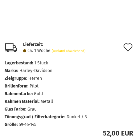
Lieferzeit:
A
ca. 1 Woche
(Ausland abweichend)
d
Lagerbestand:
1
Stück
M
Marke:
Harley-Davidson
Zielgruppe:
Herren
Brillenform:
Pilot
Rahmenfarbe:
Gold
Rahmen Material:
Metall
Glas Farbe:
Grau
Tönungsgrad / Filterkategorie:
Dunkel / 3
Größe:
59-16-145
52,00 EUR