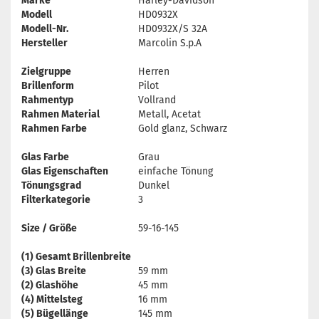
Marke
Harley-Davidson
Modell
HD0932X
Modell-Nr.
HD0932X/S 32A
Hersteller
Marcolin S.p.A
Zielgruppe
Herren
Brillenform
Pilot
Rahmentyp
Vollrand
Rahmen Material
Metall, Acetat
Rahmen Farbe
Gold glanz, Schwarz
Glas Farbe
Grau
Glas Eigenschaften
einfache Tönung
Tönungsgrad
Dunkel
Filterkategorie
3
Size / Größe
59-16-145
(1) Gesamt Brillenbreite
(3) Glas Breite
59 mm
(2) Glashöhe
45 mm
(4) Mittelsteg
16 mm
(5) Bügellänge
145 mm