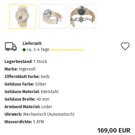
Lieferzeit:
A
ca. 3-4 Tage
(Ausland abweichend)
d
Lagerbestand:
1
Stück
M
Marke:
Ingersoll
Ziffernblatt Farbe:
Gelb
Gehäuse Farbe:
Silber
Gehäuse Material:
Edelstahl
Gehäuse Breite:
40 mm
Armband Material:
Leder
Uhrwerk:
Mechanisch (Automatisch)
Wasserdichte:
5 ATM
169,00 EUR