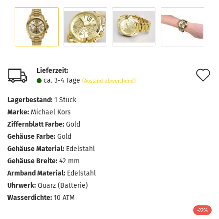
Lieferzeit:
A
ca. 3-4 Tage
(Ausland abweichend)
d
Lagerbestand:
1
Stück
M
Marke:
Michael Kors
Ziffernblatt Farbe:
Gold
Gehäuse Farbe:
Gold
Gehäuse Material:
Edelstahl
Gehäuse Breite:
42 mm
Armband Material:
Edelstahl
Uhrwerk:
Quarz (Batterie)
Wasserdichte:
10 ATM
-22%