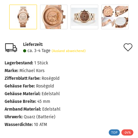
Lieferzeit:
A
ca. 3-4 Tage
(Ausland abweichend)
d
Lagerbestand:
1
Stück
M
Marke:
Michael Kors
Ziffernblatt Farbe:
Roségold
Gehäuse Farbe:
Roségold
Gehäuse Material:
Edelstahl
Gehäuse Breite:
45 mm
Armband Material:
Edelstahl
Uhrwerk:
Quarz (Batterie)
Wasserdichte:
10 ATM
TOP
-24%