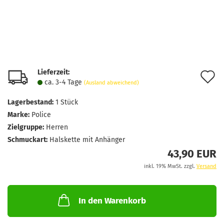
Lieferzeit:
A
ca. 3-4 Tage
(Ausland abweichend)
d
Lagerbestand:
1
Stück
M
Marke:
Police
Zielgruppe:
Herren
Schmuckart:
Halskette mit Anhänger
43,90 EUR
inkl. 19% MwSt. zzgl.
Versand
In den Warenkorb