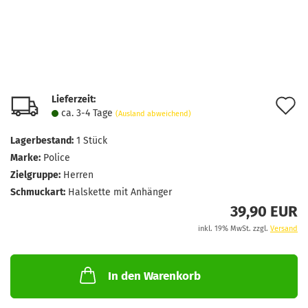
Lieferzeit:
A
ca. 3-4 Tage
(Ausland abweichend)
d
Lagerbestand:
1
Stück
M
Marke:
Police
Zielgruppe:
Herren
Schmuckart:
Halskette mit Anhänger
39,90 EUR
inkl. 19% MwSt. zzgl.
Versand
In den Warenkorb