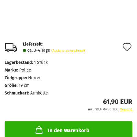
Lieferzeit:
A
ca. 3-4 Tage
(Ausland abweichend)
d
Lagerbestand:
1
Stück
M
Marke:
Police
Zielgruppe:
Herren
Größe:
19 cm
Schmuckart:
Armkette
61,90 EUR
inkl. 19% MwSt. zzgl.
Versand
In den Warenkorb