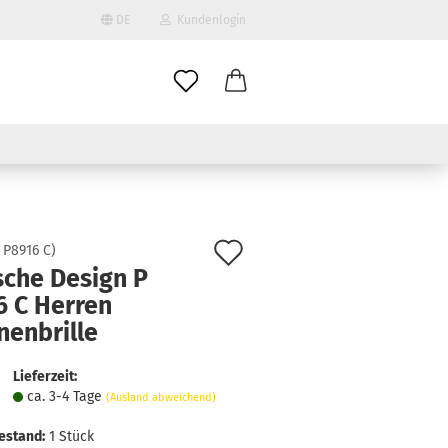
DE
Kundenlogin
il
wort
Auf
:
P8916 C
)
sche Design P
den
6 C Herren
erstellen
Merkzettel
nenbrille
ort vergessen?
Lieferzeit:
ca. 3-4 Tage
(Ausland abweichend)
estand:
1
Stück