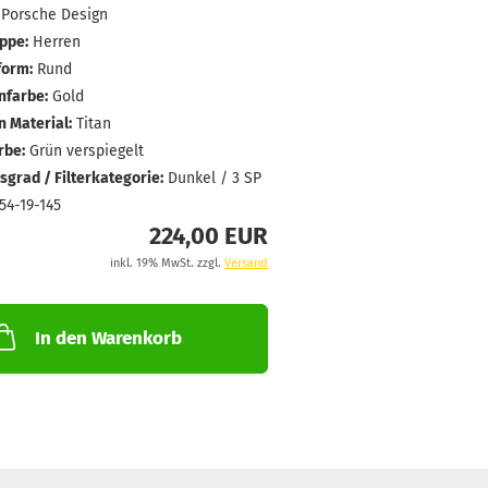
Porsche Design
ppe:
Herren
form:
Rund
farbe:
Gold
 Material:
Titan
rbe:
Grün verspiegelt
grad / Filterkategorie:
Dunkel / 3 SP
54-19-145
224,00 EUR
inkl. 19% MwSt. zzgl.
Versand
In den Warenkorb