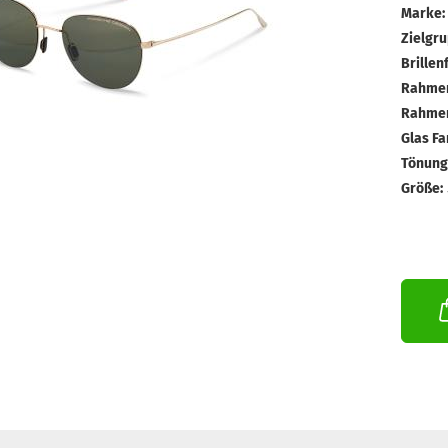
Marke:
Zielgru
Brillen
Rahmen
Rahmen
Glas Fa
Tönungs
Größe: