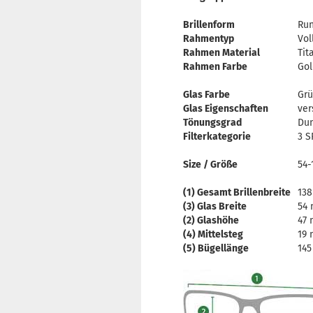
Brillenform
Ru
Rahmentyp
Vol
Rahmen Material
Tit
Rahmen Farbe
Gol
Glas Farbe
Gr
Glas Eigenschaften
ver
Tönungsgrad
Dun
Filterkategorie
3 S
Size / Größe
54-
(1) Gesamt Brillenbreite
13
(3) Glas Breite
54
(2) Glashöhe
47
(4) Mittelsteg
19
(5) Bügellänge
14