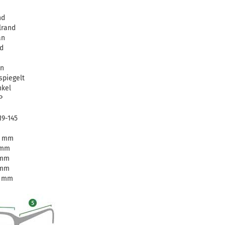
nd
lrand
an
d
ün
spiegelt
kel
P
19-145
8 mm
 mm
 mm
 mm
5 mm