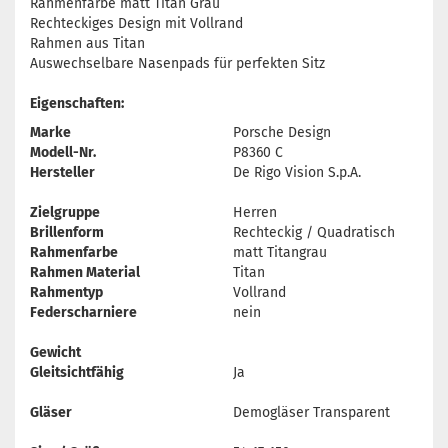
Rahmenfarbe matt Titan Grau
Rechteckiges Design mit Vollrand
Rahmen aus Titan
Auswechselbare Nasenpads für perfekten Sitz
Eigenschaften:
Marke
Porsche Design
Modell-Nr.
P8360 C
Hersteller
De Rigo Vision S.p.A.
Zielgruppe
Herren
Brillenform
Rechteckig / Quadratisch
Rahmenfarbe
matt Titangrau
Rahmen Material
Titan
Rahmentyp
Vollrand
Federscharniere
nein
Gewicht
Gleitsichtfähig
Ja
Gläser
Demogläser Transparent