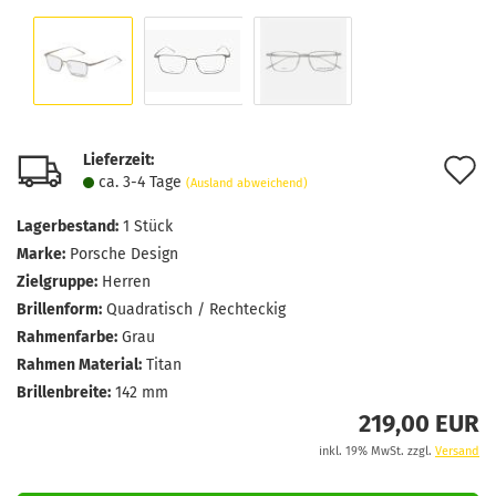
Lieferzeit:
A
ca. 3-4 Tage
(Ausland abweichend)
d
Lagerbestand:
1
Stück
M
Marke:
Porsche Design
Zielgruppe:
Herren
Brillenform:
Quadratisch / Rechteckig
Rahmenfarbe:
Grau
Rahmen Material:
Titan
Brillenbreite:
142 mm
219,00 EUR
inkl. 19% MwSt. zzgl.
Versand