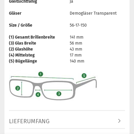
Gleitsichtfähig
Ja
Gläser
Demogläser Transparent
Size / Größe
56-17-150
(1) Gesamt Brillenbreite
141 mm
(3) Glas Breite
56 mm
(2) Glashöhe
43 mm
(4) Mittelsteg
17 mm
(5) Bügellänge
140 mm
LIEFERUMFANG