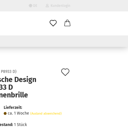
DE
Kundenlogin
il
wort
Auf
:
P8933 D
)
sche Design
den
33 D
erstellen
Merkzettel
nenbrille
ort vergessen?
Lieferzeit:
ca. 1 Woche
(Ausland abweichend)
estand:
1
Stück