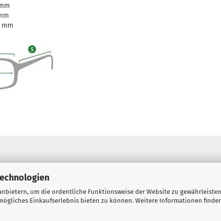
 mm
 mm
0 mm
Technologien
 Zahlungsbedingungen
Widerrufsrecht & Muster-Widerrufsformular
nbietern, um die ordentliche Funktionsweise der Website zu gewährleisten
Callback Service
Cookie Einstellungen
ögliches Einkaufserlebnis bieten zu können. Weitere Informationen finden
Webshop
by Gambio.de © 2026