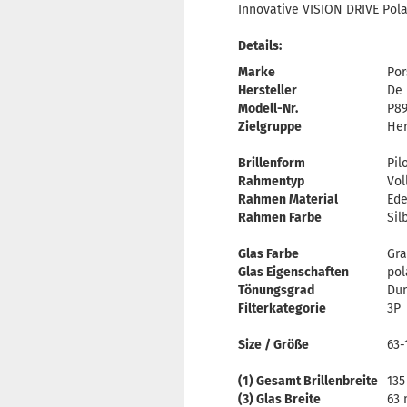
Innovative VISION DRIVE Pola
Details:
Marke
Por
Hersteller
De 
Modell-Nr.
P89
Zielgruppe
Her
Brillenform
Pil
Rahmentyp
Vol
Rahmen Material
Ede
Rahmen Farbe
Sil
Glas Farbe
Gr
Glas Eigenschaften
pol
Tönungsgrad
Dun
Filterkategorie
3P
Size / Größe
63-
(1) Gesamt Brillenbreite
13
(3) Glas Breite
63