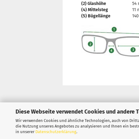
(2) Glashöhe
54
(4) Mittelsteg
11
(5) Bügellänge
14
Diese Webseite verwendet Cookies und andere 
Impressum
Kontakt
Versand- &
Wir verwenden Cookies und ähnliche Technologien, auch von Dritta
die Nutzung unseres Angebotes zu analysieren und Ihnen ein bestm
in unserer
Datenschutzerklärung
.