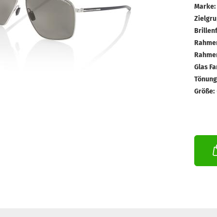
Marke:
Zielgru
Brillen
Rahmen
Rahmen
Glas Fa
Tönungs
Größe: