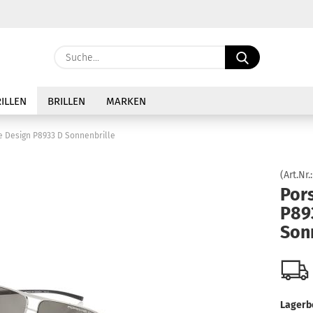
Sprache auswählen
Suche...
E-Ma
Lieferland
ILLEN
BRILLEN
MARKEN
Pass
e Design P8933 D Sonnenbrille
(Art.Nr.
Por
P89
Konto 
Son
Passw
Lagerb