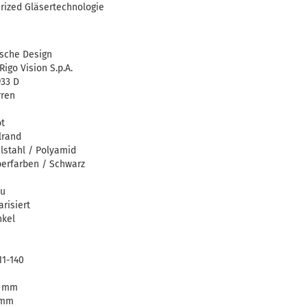
rized Gläsertechnologie
sche Design
Rigo Vision S.p.A.
33 D
ren
ot
lrand
lstahl / Polyamid
berfarben / Schwarz
au
arisiert
kel
11-140
5 mm
 mm