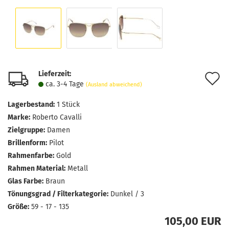
Lieferzeit:
A
ca. 3-4 Tage
(Ausland abweichend)
d
Lagerbestand:
1
Stück
M
Marke:
Roberto Cavalli
Zielgruppe:
Damen
Brillenform:
Pilot
Rahmenfarbe:
Gold
Rahmen Material:
Metall
Glas Farbe:
Braun
Tönungsgrad / Filterkategorie:
Dunkel / 3
Größe:
59 - 17 - 135
105,00 EUR