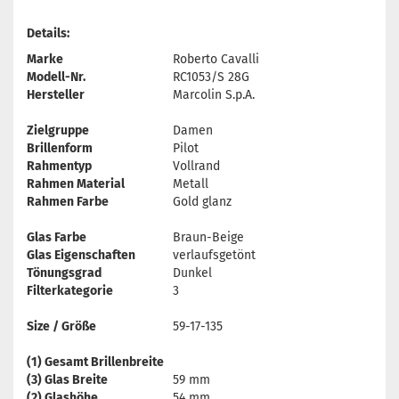
Details:
Marke
Roberto Cavalli
Modell-Nr.
RC1053/S 28G
Hersteller
Marcolin S.p.A.
Zielgruppe
Damen
Brillenform
Pilot
Rahmentyp
Vollrand
Rahmen Material
Metall
Rahmen Farbe
Gold glanz
Glas Farbe
Braun-Beige
Glas Eigenschaften
verlaufsgetönt
Tönungsgrad
Dunkel
Filterkategorie
3
Size / Größe
59-17-135
(1) Gesamt Brillenbreite
(3) Glas Breite
59 mm
(2) Glashöhe
54 mm