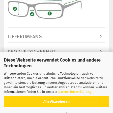
LIEFERUMFANG
PRODUKTSICHERHEIT
Diese Webseite verwendet Cookies und andere
Technologien
Wir verwenden Cookies und ähnliche Technologien, auch von
Drittanbietern, um die ordentliche Funktionsweise der Website zu
gewährleisten, die Nutzung unseres Angebotes zu analysieren und
Impressum
Kontakt
Versand- & Zahlungsbedingungen
Ihnen ein bestmögliches Einkaufserlebnis bieten zu können. Weitere
Informationen finden Sie in unserer
Datenschutzerklärung
.
Widerrufsrecht & Muster-Widerrufsformular
AGB
Privatsphäre und Datenschutz
Callback Service
Alle Akzeptieren
Cookie Einstellungen