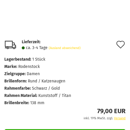
Lieferzeit:
A
ca. 3-4 Tage
(Ausland abweichend)
d
Lagerbestand:
1
Stück
M
Marke:
Rodenstock
Zielgruppe:
Damen
Brillenform:
Rund / Katzenaugen
Rahmenfarbe:
Schwarz / Gold
Rahmen Material:
Kunststoff / Titan
Brillenbreite:
138 mm
79,00 EUR
inkl. 19% MwSt. zzgl.
Versand