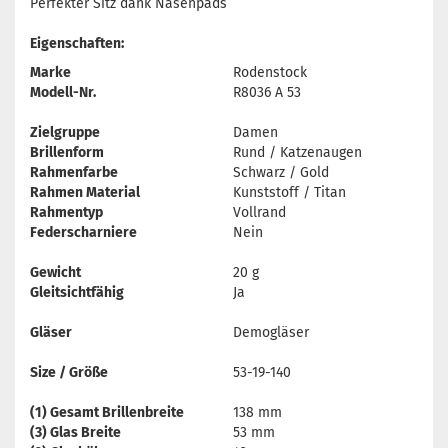
Perfekter Sitz dank Nasenpads
Eigenschaften:
Marke
Rodenstock
Modell-Nr.
R8036 A 53
Zielgruppe
Damen
Brillenform
Rund / Katzenaugen
Rahmenfarbe
Schwarz / Gold
Rahmen Material
Kunststoff / Titan
Rahmentyp
Vollrand
Federscharniere
Nein
Gewicht
20 g
Gleitsichtfähig
Ja
Gläser
Demogläser
Size / Größe
53-19-140
(1) Gesamt Brillenbreite
138 mm
(3) Glas Breite
53 mm