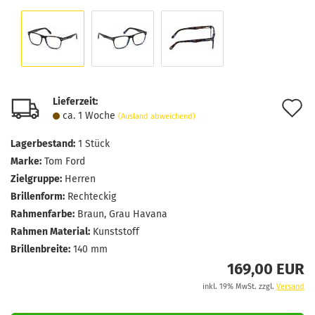
Lieferzeit:
A
ca. 1 Woche
(Ausland abweichend)
d
Lagerbestand:
1
Stück
M
Marke:
Tom Ford
Zielgruppe:
Herren
Brillenform:
Rechteckig
Rahmenfarbe:
Braun, Grau Havana
Rahmen Material:
Kunststoff
Brillenbreite:
140 mm
169,00 EUR
inkl. 19% MwSt. zzgl.
Versand