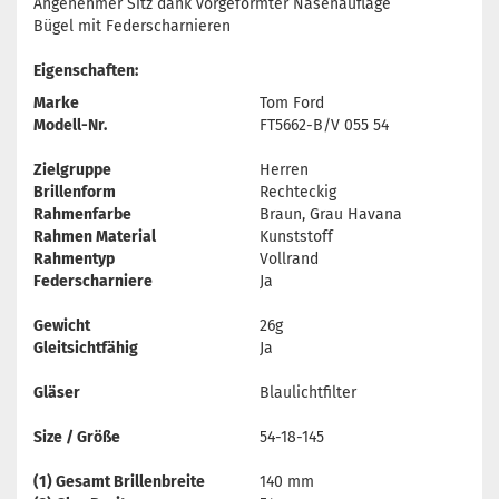
Angenehmer Sitz dank vorgeformter Nasenauflage
Bügel mit Federscharnieren
Eigenschaften:
Marke
Tom Ford
Modell-Nr.
FT5662-B/V 055 54
Zielgruppe
Herren
Brillenform
Rechteckig
Rahmenfarbe
Braun, Grau Havana
Rahmen Material
Kunststoff
Rahmentyp
Vollrand
Federscharniere
Ja
Gewicht
26g
Gleitsichtfähig
Ja
Gläser
Blaulichtfilter
Size / Größe
54-18-145
(1) Gesamt Brillenbreite
140 mm