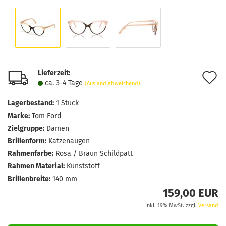
Lieferzeit:
A
ca. 3-4 Tage
(Ausland abweichend)
d
Lagerbestand:
1
Stück
M
Marke:
Tom Ford
Zielgruppe:
Damen
Brillenform:
Katzenaugen
Rahmenfarbe:
Rosa / Braun Schildpatt
Rahmen Material:
Kunststoff
Brillenbreite:
140 mm
159,00 EUR
inkl. 19% MwSt. zzgl.
Versand