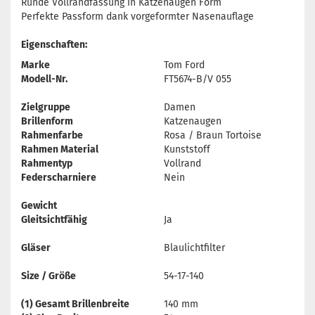
Runde Vollrandfassung in Katzenaugen Form
Perfekte Passform dank vorgeformter Nasenauflage
Eigenschaften:
Marke
Tom Ford
Modell-Nr.
FT5674-B/V 055
Zielgruppe
Damen
Brillenform
Katzenaugen
Rahmenfarbe
Rosa / Braun Tortoise
Rahmen Material
Kunststoff
Rahmentyp
Vollrand
Federscharniere
Nein
Gewicht
Gleitsichtfähig
Ja
Gläser
Blaulichtfilter
Size / Größe
54-17-140
(1) Gesamt Brillenbreite
140 mm