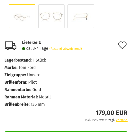
Lieferzeit:
A
ca. 3-4 Tage
(Ausland abweichend)
d
Lagerbestand:
1
Stück
M
Marke:
Tom Ford
Zielgruppe:
Unisex
Brillenform:
Pilot
Rahmenfarbe:
Gold
Rahmen Material:
Metall
Brillenbreite:
136 mm
179,00 EUR
inkl. 19% MwSt. zzgl.
Versand