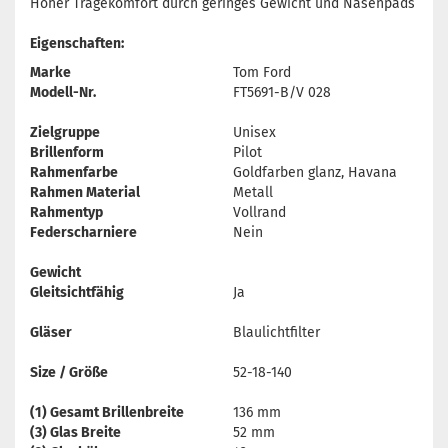
Hoher Tragekomfort durch geringes Gewicht und Nasenpads
Eigenschaften:
Marke
Tom Ford
Modell-Nr.
FT5691-B/V 028
Zielgruppe
Unisex
Brillenform
Pilot
Rahmenfarbe
Goldfarben glanz, Havana
Rahmen Material
Metall
Rahmentyp
Vollrand
Federscharniere
Nein
Gewicht
Gleitsichtfähig
Ja
Gläser
Blaulichtfilter
Size / Größe
52-18-140
(1) Gesamt Brillenbreite
136 mm
(3) Glas Breite
52 mm