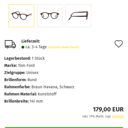
Lieferzeit:
A
ca. 3-4 Tage
(Ausland abweichend)
d
Lagerbestand:
1
Stück
M
Marke:
Tom Ford
Zielgruppe:
Unisex
Brillenform:
Rund
Rahmenfarbe:
Braun Havana, Schwarz
Rahmen Material:
Kunststoff
Brillenbreite:
141 mm
179,00 EUR
inkl. 19% MwSt. zzgl.
Versand