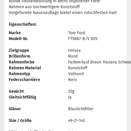
Runde Vollrandfassung in Retro inspirierter Form
Rahmen aus hochwertigem Kunststoff
Vorgeformte Nasenauflage bietet einen rutschfesten Halt
Eigenschaften:
Marke
Tom Ford
Modell-Nr.
FT5887-B/V 005
Zielgruppe
Unisex
Brillenform
Rund
Rahmenfarbe
Farbverlauf Braun Havana Schwa
Rahmen Material
Kunststoff
Rahmentyp
Vollrand
Federscharniere
Nein
Gewicht
35g
Gleitsichtfähig
Ja
Gläser
Blaulichtfilter
Size / Größe
49-21-145