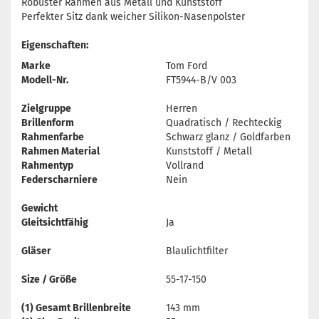
Robuster Rahmen aus Metall und Kunststoff
Perfekter Sitz dank weicher Silikon-Nasenpolster
Eigenschaften:
Marke
Tom Ford
Modell-Nr.
FT5944-B/V 003
Zielgruppe
Herren
Brillenform
Quadratisch / Rechteckig
Rahmenfarbe
Schwarz glanz / Goldfarben
Rahmen Material
Kunststoff / Metall
Rahmentyp
Vollrand
Federscharniere
Nein
Gewicht
Gleitsichtfähig
Ja
Gläser
Blaulichtfilter
Size / Größe
55-17-150
(1) Gesamt Brillenbreite
143 mm