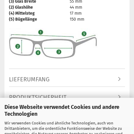
(3) Glas Breite
55 mm
(2) Glashöhe
44 mm
(4) Mittelsteg
17 mm
(5) Bügellänge
150 mm
LIEFERUMFANG
PRODUKTSICHERHEIT
Diese Webseite verwendet Cookies und andere
Technologien
Wir verwenden Cookies und ähnliche Technologien, auch von
Drittanbietern, um die ordentliche Funktionsweise der Website zu
gewährleisten, die Nutzung unseres Angebotes zu analysieren und