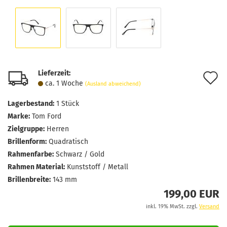
Lieferzeit:
A
ca. 1 Woche
(Ausland abweichend)
d
Lagerbestand:
1
Stück
M
Marke:
Tom Ford
Zielgruppe:
Herren
Brillenform:
Quadratisch
Rahmenfarbe:
Schwarz / Gold
Rahmen Material:
Kunststoff / Metall
Brillenbreite:
143 mm
199,00 EUR
inkl. 19% MwSt. zzgl.
Versand