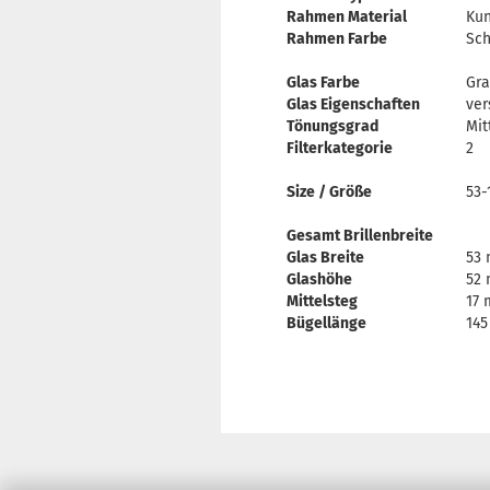
Rahmen Material
Kun
Rahmen Farbe
Sch
Glas Farbe
Gr
Glas Eigenschaften
ver
Tönungsgrad
Mit
Filterkategorie
2
Size / Größe
53-
Gesamt Brillenbreite
Glas Breite
53
Glashöhe
52
Mittelsteg
17
Bügellänge
14