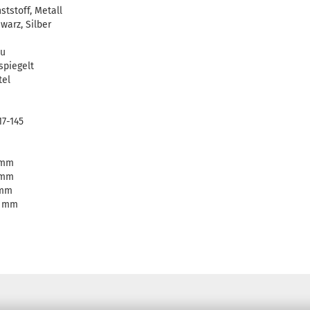
ststoff, Metall
warz, Silber
au
spiegelt
tel
17-145
 mm
 mm
 mm
5 mm