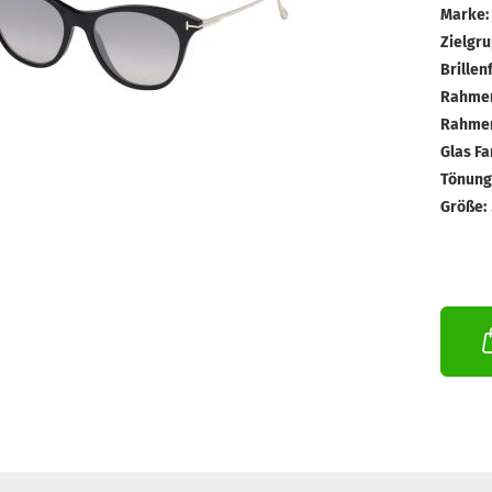
Marke:
Zielgru
Brillen
Rahmen
Rahmen
Glas Fa
Tönungs
Größe: