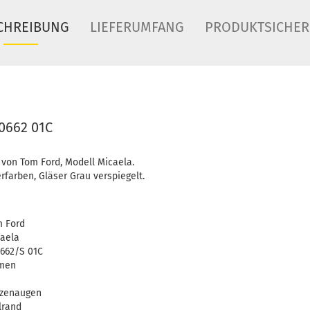
CHREIBUNG
LIEFERUMFANG
PRODUKTSICHER
0662 01C
 von Tom Ford, Modell Micaela.
farben, Gläser Grau verspiegelt.
 Ford
aela
662/S 01C
men
tzenaugen
lrand