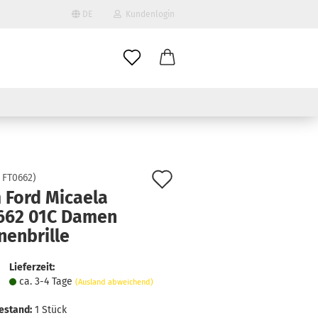
DE
Kundenlogin
il
wort
Auf
:
FT0662
)
 Ford Micaela
den
662 01C Damen
erstellen
Merkzettel
nenbrille
ort vergessen?
Lieferzeit:
ca. 3-4 Tage
(Ausland abweichend)
estand:
1
Stück