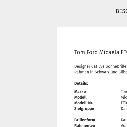
BES
Tom Ford Micaela FT
Designer Cat Eye Sonnebrille
Rahmen in Schwarz und Silber
Details:
Marke
Tom
Modell
Mic
Modell-Nr.
FT0
Zielgruppe
Da
Brillenform
Ka
Rahmentyp
Vol