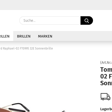
Sprache auswählen
Suche...
E-Ma
Lieferland
ILLEN
BRILLEN
MARKEN
Pass
rd Raphael-02 FT0995 32E Sonnenbrille
(Art.Nr.
Tom
02 
Konto 
Son
Passw
Lagerb