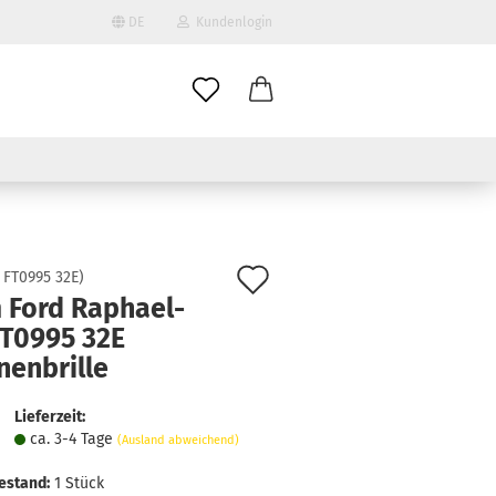
DE
Kundenlogin
il
wort
Auf
:
FT0995 32E
)
 Ford Raphael-
den
FT0995 32E
erstellen
Merkzettel
nenbrille
ort vergessen?
Lieferzeit:
ca. 3-4 Tage
(Ausland abweichend)
estand:
1
Stück