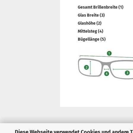
Gesamt Brillenbreite (1)
Glas Breite (3)
Glashöhe (2)
Mittelsteg (4)
Bügellänge (5)
Diese Webseite verwendet Cookies und andere 