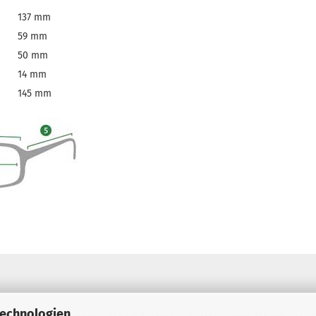
137 mm
59 mm
50 mm
14 mm
145 mm
Technologien