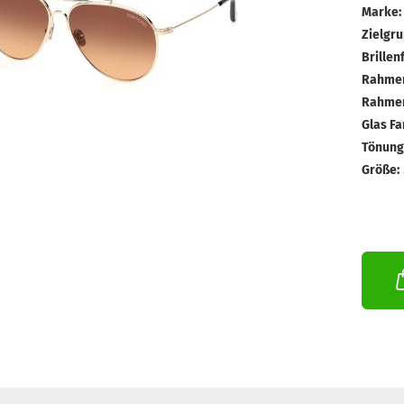
Marke:
Zielgru
Brillen
Rahmen
Rahmen
Glas Fa
Tönungs
Größe: