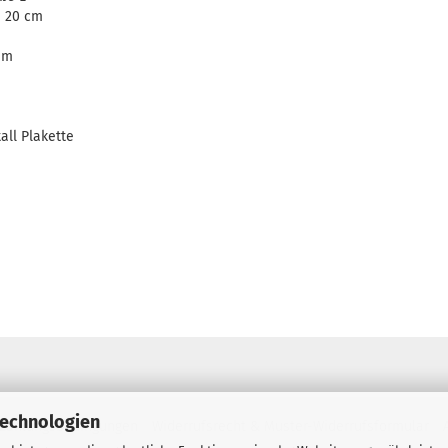
- 20 cm
mm
all Plakette
Technologien
 Zahlungsbedingungen
Widerrufsrecht & Muster-Widerrufsformular