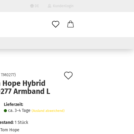
DE
Kundenlogin
il
wort
Auf
:
TM0277
)
 Hope Hybrid
den
277 Armband L
erstellen
Merkzettel
ort vergessen?
Lieferzeit:
ca. 3-4 Tage
(Ausland abweichend)
estand:
1
Stück
Tom Hope