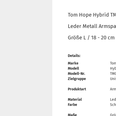
Tom Hope Hybrid T
Leder Metall Armsp
Größe L / 18 - 20 cm
Details:
Marke
To
Modell
Hyb
Modell-Nr.
TM0
Zielgruppe
Uni
Produktart
Arm
Material
Led
Farbe
Sch
Maße
Grö