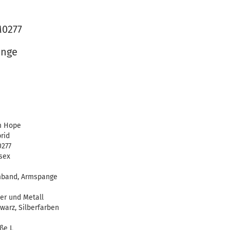
M0277
ange
m Hope
rid
277
sex
band, Armspange
er und Metall
warz, Silberfarben
ße L