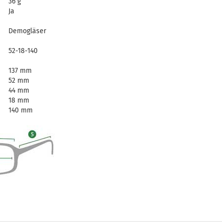
36 g
Ja
Demogläser
52-18-140
137 mm
52 mm
44 mm
18 mm
140 mm