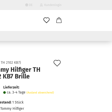
DE
Kundenlogin
il
wort
Auf
:
TH 2102 KB7
)
my Hilfiger TH
den
 KB7 Brille
erstellen
Merkzettel
ort vergessen?
Lieferzeit:
ca. 3-4 Tage
(Ausland abweichend)
estand:
1
Stück
Tommy Hilfiger