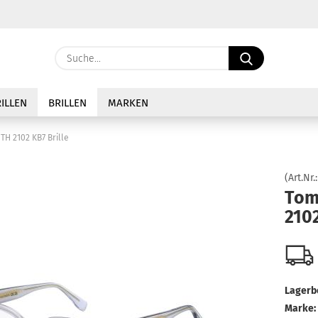
Sprache auswählen
Suche...
E-Ma
Lieferland
ILLEN
BRILLEN
MARKEN
Pass
TH 2102 KB7 Brille
(Art.Nr.
Tom
2102
Konto 
Passw
Lagerb
Marke: