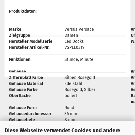
Produktdaten:
Marke
Versus Versace
A
Zielgruppe
Damen
U
Hersteller Modellserie
Les Docks
W
Hersteller Artikel-Nr.
VSPLL0319
Funktionen
Stunde, Minute
Gehäuse
A
Ziffernblatt Farbe
Silber. Rosegold
A
Gehäuse Material
Edelstahl
A
Gehäuse Farbe
Rosegold, Silber
Ve
Oberfläche
poliert
B
m
Gehäuse Form
Rund
Gehäusedurchmesser
36 mm
Gehäusetiefe
8 mm
Besatz
Diese Webseite verwendet Cookies und andere
Glas
gehärtet, Mineralglas