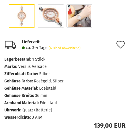
Lieferzeit:
A
ca. 3-4 Tage
(Ausland abweichend)
d
Lagerbestand:
1
Stück
M
Marke:
Versus Versace
Ziffernblatt Farbe:
Silber
Gehäuse Farbe:
Roségold, Silber
Gehäuse Material:
Edelstahl
Gehäuse Breite:
36 mm
Armband Material:
Edelstahl
Uhrwerk:
Quarz (Batterie)
Wasserdichte:
3 ATM
139,00 EUR